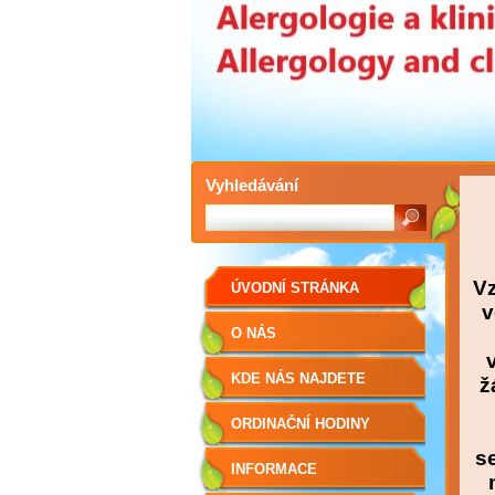
Vyhledávání
Vz
ÚVODNÍ STRÁNKA
v
O NÁS
KDE NÁS NAJDETE
ž
ORDINAČNÍ HODINY
s
INFORMACE