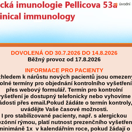
úvodní 
DOVOLENÁ OD 30.7.2026 DO 14.8.2026
Běžný provoz od 17.8.2026
INFORMACE PRO PACIENTY
hledem k nárůstu nových pacientů jsou omezen
olné termíny pro objednání kontrolního vyšetření
přes webový formulář. Termín pro kontrolní
vyšetření je dostupný telefonicky nebo vyhovíme
ádosti přes email.
Pokud žádáte o termín kontroly
uvádějte Vaše časové možnosti.
I pro stabilizované pacienty, např. s alergickou
ezónní rýmou, platí nutnost prezenčního vyšetřen
minimáně 1x v kalendářním roce, pokud žádají o