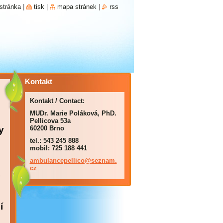
stránka
|
tisk
|
mapa stránek
|
rss
Kontakt
Kontakt / Contact:
MUDr. Marie Poláková, PhD.
Pellicova 53a
y
60200 Brno
tel.: 543 245 888
mobil: 725 188 441
ambulanc
epellico
@seznam.
cz
,
í