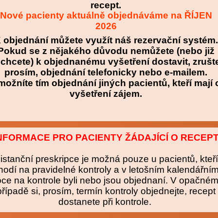
recept.
Nové pacienty aktuálně objednáváme na ŘÍJEN
2026
 objednání můžete využít náš rezervační systém.
Pokud se z nějakého důvodu nemůžete (nebo již
chcete) k objednanému vyšetření dostavit, zrušt
prosím, objednání telefonicky nebo e-mailem.
ožníte tím objednání jiných pacientů, kteří mají 
vyšetření zájem.
NFORMACE PRO PACIENTY ŽÁDAJÍCÍ O RECEP
istanční preskripce je možná pouze u pacientů, kteří
hodí na pravidelné kontroly a v letošním kalendářní
oce na kontrole byli nebo jsou objednaní. V opačné
případě si, prosím, termín kontroly objednejte, recept
dostanete při kontrole.