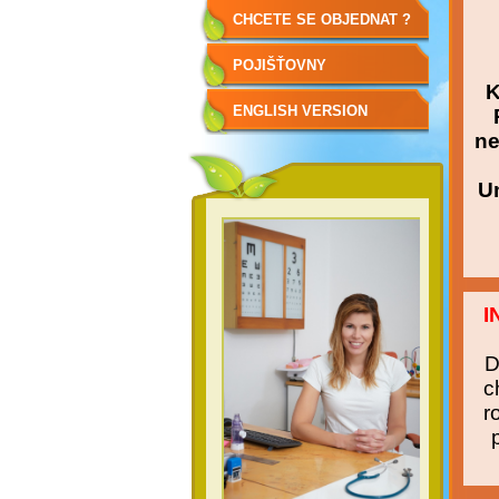
CHCETE SE OBJEDNAT ?
POJIŠŤOVNY
K
ENGLISH VERSION
ne
Um
I
D
c
r